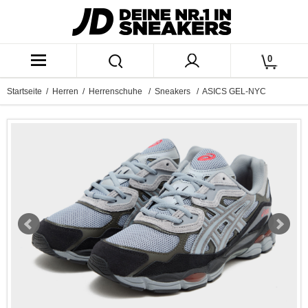
0
Startseite
/
Herren
/
Herrenschuhe
/
Sneakers
/ ASICS GEL-NYC