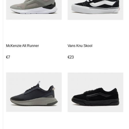
McKenzie Alt Runner
Vans Knu Skool
€7
€23