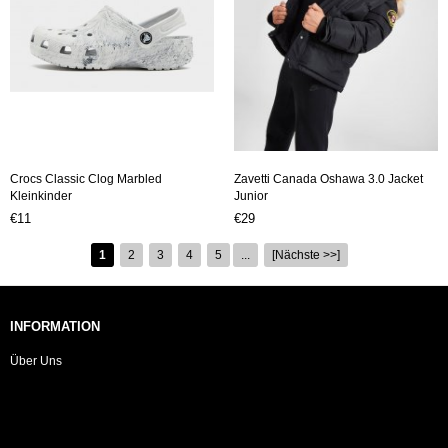
Crocs Classic Clog Marbled
Zavetti Canada Oshawa 3.0 Jacket
Kleinkinder
Junior
€11
€29
1
2
3
4
5
...
[Nächste >>]
INFORMATION
Über Uns