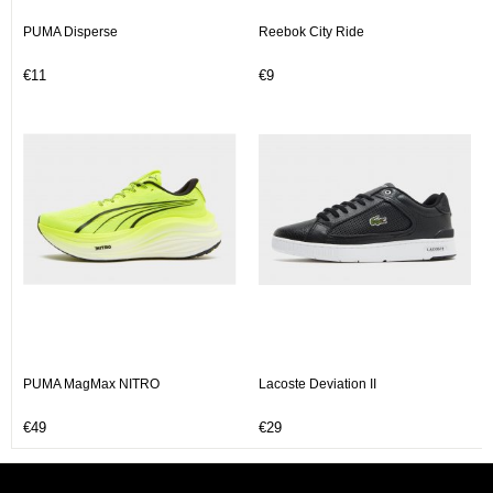
PUMA Disperse
Reebok City Ride
€11
€9
PUMA MagMax NITRO
Lacoste Deviation II
€49
€29