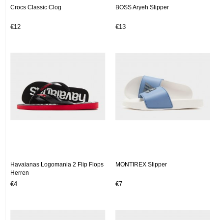
Crocs Classic Clog
BOSS Aryeh Slipper
€12
€13
Havaianas Logomania 2 Flip Flops
MONTIREX Slipper
Herren
€4
€7