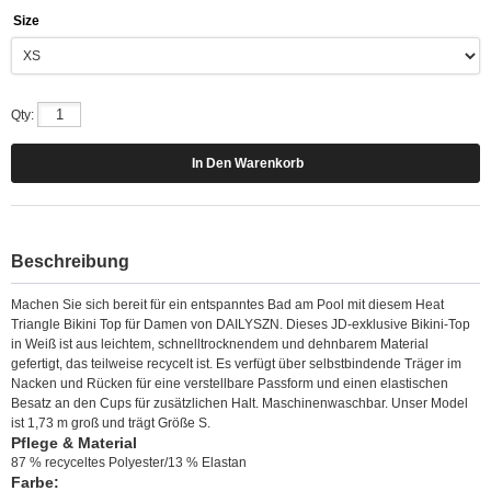
Size
Qty:
Beschreibung
Machen Sie sich bereit für ein entspanntes Bad am Pool mit diesem Heat
Triangle Bikini Top für Damen von DAILYSZN. Dieses JD-exklusive Bikini-Top
in Weiß ist aus leichtem, schnelltrocknendem und dehnbarem Material
gefertigt, das teilweise recycelt ist. Es verfügt über selbstbindende Träger im
Nacken und Rücken für eine verstellbare Passform und einen elastischen
Besatz an den Cups für zusätzlichen Halt. Maschinenwaschbar. Unser Model
ist 1,73 m groß und trägt Größe S.
Pflege & Material
87 % recyceltes Polyester/13 % Elastan
Farbe: