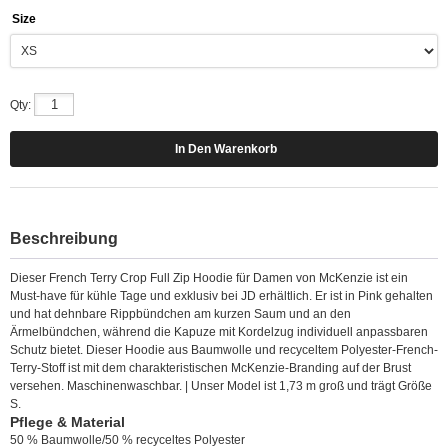
Size
Qty:
Beschreibung
Dieser French Terry Crop Full Zip Hoodie für Damen von McKenzie ist ein
Must-have für kühle Tage und exklusiv bei JD erhältlich. Er ist in Pink gehalten
und hat dehnbare Rippbündchen am kurzen Saum und an den
Ärmelbündchen, während die Kapuze mit Kordelzug individuell anpassbaren
Schutz bietet. Dieser Hoodie aus Baumwolle und recyceltem Polyester-French-
Terry-Stoff ist mit dem charakteristischen McKenzie-Branding auf der Brust
versehen. Maschinenwaschbar. | Unser Model ist 1,73 m groß und trägt Größe
S.
Pflege & Material
50 % Baumwolle/50 % recyceltes Polyester