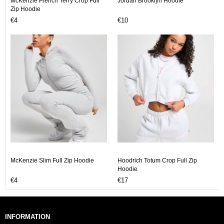
McKenzie French Terry Crop Full
Jordan Brooklyn Hoodie
Zip Hoodie
€4
€10
McKenzie Slim Full Zip Hoodie
Hoodrich Totum Crop Full Zip
Hoodie
€4
€17
INFORMATION