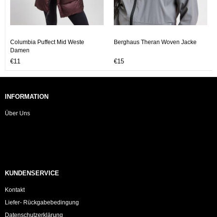
Columbia Puffect Mid Weste
Berghaus Theran Woven Jacke
Damen
€11
€15
INFORMATION
Über Uns
KUNDENSERVICE
Kontakt
Liefer- Rückgabebedingung
Datenschutzerklärung