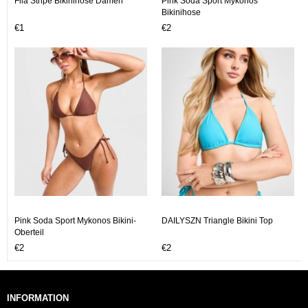
Fila Stripe Bikinihose Damen
Pink Soda Sport Mykonos
Bikinihose
€1
€2
Pink Soda Sport Mykonos Bikini-
DAILYSZN Triangle Bikini Top
Oberteil
€2
€2
INFORMATION