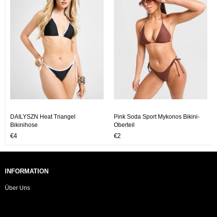
DAILYSZN Heat Triangel
Pink Soda Sport Mykonos Bikini-
Bikinihose
Oberteil
€4
€2
INFORMATION
Über Uns