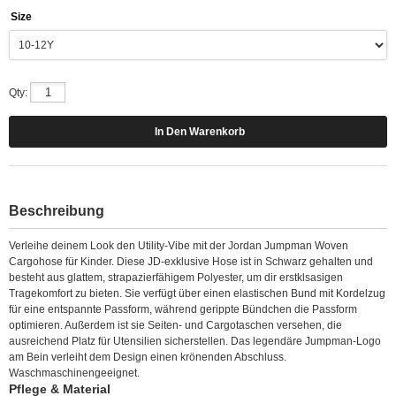
Size
Qty:
Beschreibung
Verleihe deinem Look den Utility-Vibe mit der Jordan Jumpman Woven
Cargohose für Kinder. Diese JD-exklusive Hose ist in Schwarz gehalten und
besteht aus glattem, strapazierfähigem Polyester, um dir erstklsasigen
Tragekomfort zu bieten. Sie verfügt über einen elastischen Bund mit Kordelzug
für eine entspannte Passform, während gerippte Bündchen die Passform
optimieren. Außerdem ist sie Seiten- und Cargotaschen versehen, die
ausreichend Platz für Utensilien sicherstellen. Das legendäre Jumpman-Logo
am Bein verleiht dem Design einen krönenden Abschluss.
Waschmaschinengeeignet.
Pflege & Material