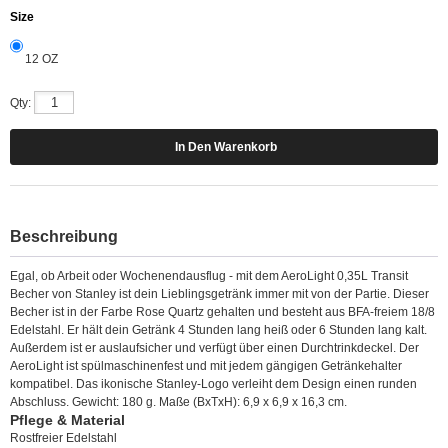
Size
12 OZ
Qty:
Beschreibung
Egal, ob Arbeit oder Wochenendausflug - mit dem AeroLight 0,35L Transit
Becher von Stanley ist dein Lieblingsgetränk immer mit von der Partie. Dieser
Becher ist in der Farbe Rose Quartz gehalten und besteht aus BFA-freiem 18/8
Edelstahl. Er hält dein Getränk 4 Stunden lang heiß oder 6 Stunden lang kalt.
Außerdem ist er auslaufsicher und verfügt über einen Durchtrinkdeckel. Der
AeroLight ist spülmaschinenfest und mit jedem gängigen Getränkehalter
kompatibel. Das ikonische Stanley-Logo verleiht dem Design einen runden
Abschluss. Gewicht: 180 g. Maße (BxTxH): 6,9 x 6,9 x 16,3 cm.
Pflege & Material
Rostfreier Edelstahl