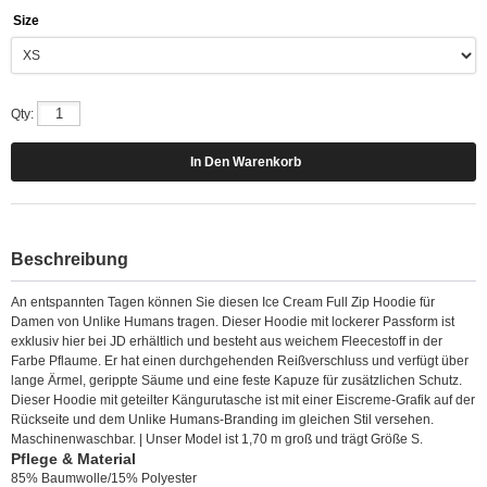
Size
Qty:
Beschreibung
An entspannten Tagen können Sie diesen Ice Cream Full Zip Hoodie für
Damen von Unlike Humans tragen. Dieser Hoodie mit lockerer Passform ist
exklusiv hier bei JD erhältlich und besteht aus weichem Fleecestoff in der
Farbe Pflaume. Er hat einen durchgehenden Reißverschluss und verfügt über
lange Ärmel, gerippte Säume und eine feste Kapuze für zusätzlichen Schutz.
Dieser Hoodie mit geteilter Kängurutasche ist mit einer Eiscreme-Grafik auf der
Rückseite und dem Unlike Humans-Branding im gleichen Stil versehen.
Maschinenwaschbar. | Unser Model ist 1,70 m groß und trägt Größe S.
Pflege & Material
85% Baumwolle/15% Polyester