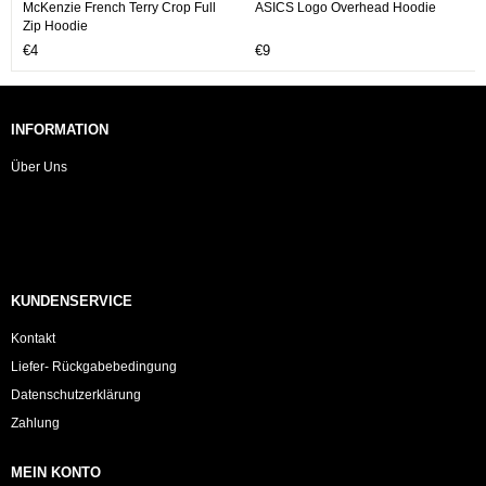
McKenzie French Terry Crop Full
ASICS Logo Overhead Hoodie
Zip Hoodie
€4
€9
INFORMATION
Über Uns
KUNDENSERVICE
Kontakt
Liefer- Rückgabebedingung
Datenschutzerklärung
Zahlung
MEIN KONTO